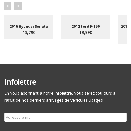
2016 Hyundai Sonata
2012 Ford F-150
2015
13,790
19,990
Infolettre
En vous abonnant à notre infolettre, vous serez toujours à
l’affut de nos derniers arrivages de véhicules usagés!