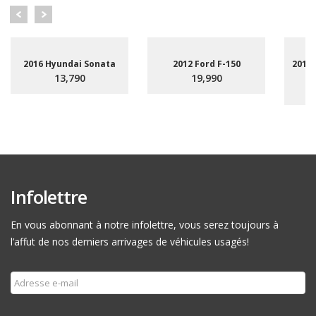
2016 Hyundai Sonata
2012 Ford F-150
2015
13,790
19,990
Infolettre
En vous abonnant à notre infolettre, vous serez toujours à
l’affut de nos derniers arrivages de véhicules usagés!