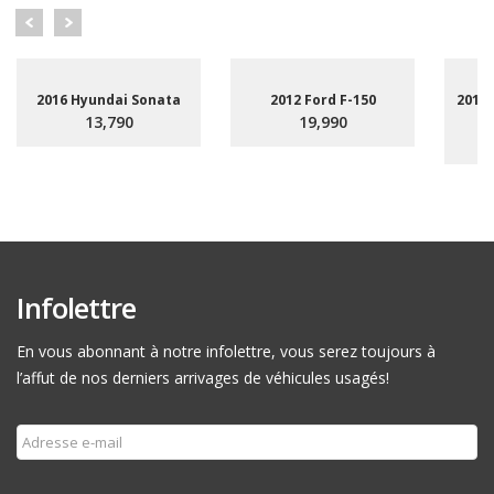
2016 Hyundai Sonata
2012 Ford F-150
2015
13,790
19,990
Infolettre
En vous abonnant à notre infolettre, vous serez toujours à
l’affut de nos derniers arrivages de véhicules usagés!