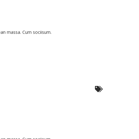
tesque
nean massa. Cum sociisum.
n
ntum