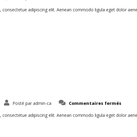
Vivam
Sempe
Euisi
, consectetue adipiscing elit. Aenean commodo ligula eget dolor ae
sur
Posté par
admin-ca
Commentaires fermés
Curabi
In
Tristi
, consectetue adipiscing elit. Aenean commodo ligula eget dolor ae