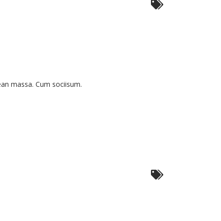
ndise
ra
nean massa. Cum sociisum.