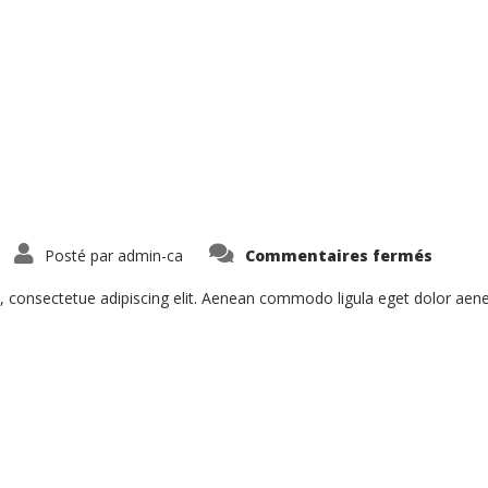
sur
Posté par
admin-ca
Commentaires fermés
Ligula
Urna
Varius
, consectetue adipiscing elit. Aenean commodo ligula eget dolor ae