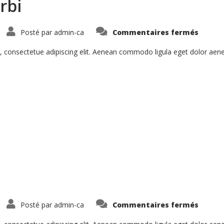
rbi
sur
Posté par
admin-ca
Commentaires fermés
Pellen
Hant
Morbi
, consectetue adipiscing elit. Aenean commodo ligula eget dolor ae
sur
Posté par
admin-ca
Commentaires fermés
Aenea
Ferme