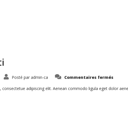
i
sur
Posté par
admin-ca
Commentaires fermés
Curabi
Malesi
Eti
, consectetue adipiscing elit. Aenean commodo ligula eget dolor ae