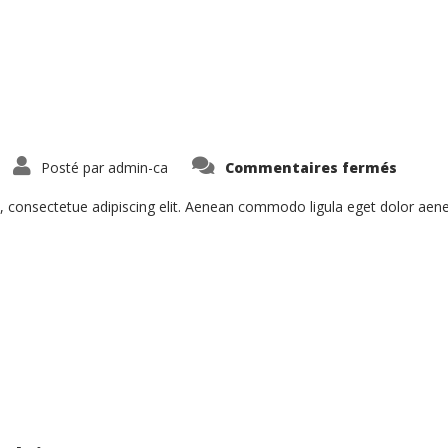
sur
Posté par
admin-ca
Commentaires fermés
Proin
Sodale
Quam
, consectetue adipiscing elit. Aenean commodo ligula eget dolor ae