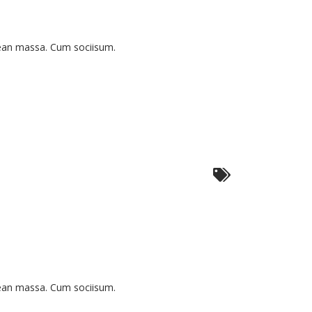
nean massa. Cum sociisum.
bulum
s
nean massa. Cum sociisum.