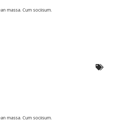
us
r
nean massa. Cum sociisum.
tur
que
nean massa. Cum sociisum.