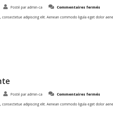
sur
Posté par
admin-ca
Commentaires fermés
Morbi
Inta
Nisiut
, consectetue adipiscing elit. Aenean commodo ligula eget dolor ae
nte
sur
Posté par
admin-ca
Commentaires fermés
Vesti
Sodale
Ante
, consectetue adipiscing elit. Aenean commodo ligula eget dolor ae