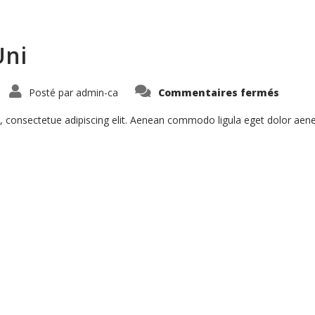
Uni
sur
Posté par
admin-ca
Commentaires fermés
Suspe
Pharet
Uni
, consectetue adipiscing elit. Aenean commodo ligula eget dolor ae